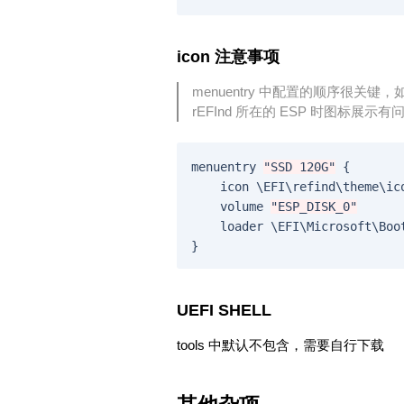
icon 注意事项
menuentry 中配置的顺序很关键，如果先
rEFInd 所在的 ESP 时图标展示有
menuentry
"SSD 120G"
{
icon
\
EFI
\
refind
\
theme
\
ic
volume
"ESP_DISK_0"
loader
\
EFI
\
Microsoft
\
Boo
}
UEFI SHELL
tools 中默认不包含，需要自行下载